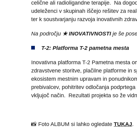
celične ali radioligandne terapije. Na dogod
udeleženci v skupinah iščejo rešitev za real
ter k soustvarjanju razvoja inovativnih zdrav
Na področju
★ INOVATIVNOSTI
je še pose
T-2: Platforma T-2 pametna mesta
Inovativna platforma T-2 Pametna mesta omo
zdravstvene storitve, plačilne platforme in
ekosistem mestnim upravam in ponudnikom ja
prebivalcev, pohitritev odločanja podprtega
vkljujoč način. Rezultati projekta so že vid
📸 Foto ALBUM si lahko ogledate
TUKAJ
.