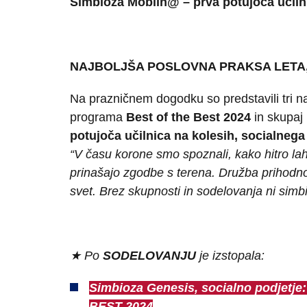
Simbioza Mobiln@ – prva potujoča učilni
NAJBOLJŠA POSLOVNA PRAKSA LETA,
Na prazničnem dogodku so predstavili tri na
programa
Best of the Best 2024
in skupaj 
potujoča učilnica na kolesih, socialnega
“V času korone smo spoznali, kako hitro la
prinašajo zgodbe s terena. Družba prihodno
svet. Brez skupnosti in sodelovanja ni sim
★
Po
SODELOVANJU
je izstopala:
Simbioza Genesis, socialno podjetje:
BEST 2024