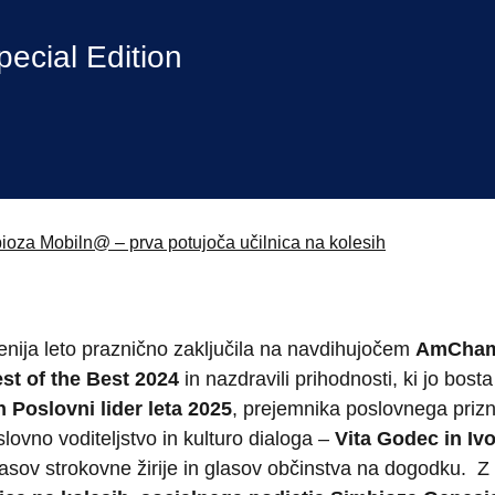
braževanja
ecial Edition
bioza Mobiln@ – prva potujoča učilnica na kolesih
nija leto praznično zaključila na navdihujočem
AmCham 
st of the Best 2024
in nazdravili prihodnosti, ki jo bos
Poslovni lider leta 2025
, prejemnika poslovnega prizna
ovno voditeljstvo in kulturo dialoga –
Vita Godec in Iv
lasov strokovne žirije in glasov občinstva na dogodku.
Z 