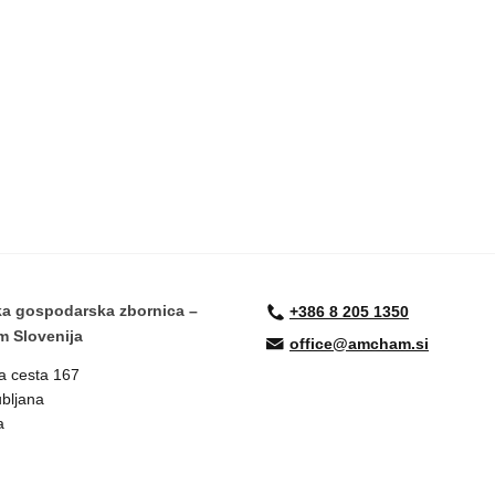
a gospodarska zbornica –
+386 8 205 1350
 Slovenija
office@amcham.si
a cesta 167
bljana
a