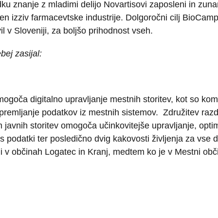
ku znanje z mladimi delijo Novartisovi zaposleni in zunan
en izziv farmacevtske industrije. Dolgoročni cilj BioCampa
il v Sloveniji, za boljšo prihodnost vseh.
bej zasijal:
goča digitalno upravljanje mestnih storitev, kot so komu
 spremljanje podatkov iz mestnih sistemov. Združitev raz
vnih storitev omogoča učinkovitejše upravljanje, optimiz
 s podatki ter posledično dvig kakovosti življenja za vse
ni v občinah Logatec in Kranj, medtem ko je v Mestni obči