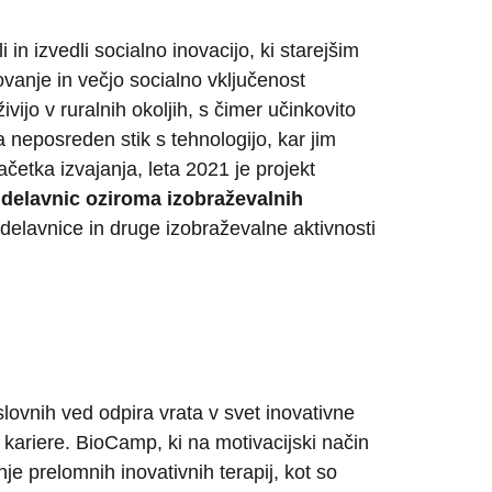
in izvedli socialno inovacijo, ki starejšim
vanje in večjo socialno vključenost
Išči
ijo v ruralnih okoljih, s čimer učinkovito
neposreden stik s tehnologijo, kar jim
četka izvajanja, leta 2021 je projekt
 delavnic oziroma izobraževalnih
o delavnice in druge izobraževalne aktivnosti
ovnih ved odpira vrata v svet inovativne
 kariere. BioCamp, ki na motivacijski način
je prelomnih inovativnih terapij, kot so