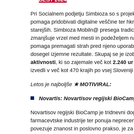
Pri Socialnem podjetju Simbioza so s projekt
Iskalni niz
pomaga pridobivati digitalne veščine ter h
starejših. Simbioza Mobiln@ presega tradicio
zmanjšuje vrzel med mesti in podeželjem na
pomaga premagati strah pred njeno uporabo i
dosegel izjemne rezultate. Skupaj se je izo
aktivnosti
, ki so zajemale več kot
2.240 ur
izvedli v več kot 470 krajih po vsej Slovenij
Letos je najboljše
★ MOTIVIRAL:
Novartis: Novartisov regijski BioCa
Novartisov regijski BioCamp je tridnevni d
farmacevtske industrije ter ponuja neprecen
povezuje znanost in poslovno prakso, je za 