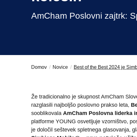
izo
OSAC Ljubljana
Believe in Slovenia
AmCham Poslovni zajtrk: Sp
A Business Solutions
Domov
Novice
Best of the Best 2024 je Sim
Že tradicionalno je skupnost AmCham Slove
razglasili najboljšo poslovno prakso leta,
Be
sooblikovala
AmCham Poslovna liderka in 
platforme YOUNG osvetljuje vzorništvo, posl
je določil seštevek spletnega glasovanja, g