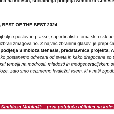
ca na kolesih, socialnega podjetja Simbioza Genesi
 BEST OF THE BEST 2024
jboljše poslovne prakse, superfinaliste tematskih sklopov
izbrali zmagovalno. Z največ zbranimi glasovi je prepriča
 podjetja Simbioza Genesis, predstavnica projekta, A
hko postanemo odrezani od sveta in kako dragocene so t
sti temelji na modrosti, mladosti in medgeneracijskem so
bioze, zato smo neizmerno hvaležni vsem, ki v naši zgodb
 Simbioza Mobiln@ – prva potujoča učilnica na koles