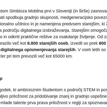
om Simbioza Mobilna prvi v Sloveniji (in širše) zasnovali 
krati spodbuja gradnjo skupnosti, medgeneracijsko povezo
nalno učilnico in je namenjena predvsem starejšim, ki živ
 področju digitalnega izobraževanja. Starejšim omogoča 
n odkriti praktične rešitve za vsakdanje življenje. Od za
brazilo več kot
8.800 starejših oseb
, izvedli so prek
800
 digitalnega opismenjevanja starejših
. V vseh letih s
i ter pri tem prevozili več kot 65000 km.
mp
ogodek, ki ambicioznim študentom s področij STEM in posl
ljivo priložnost za pridobivanje znanj in gradnjo uspešne
mlade talente prva prava priložnost v regiji za spoznavan