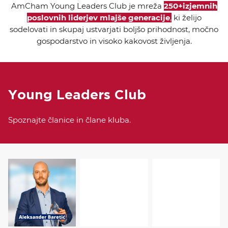
AmCham Young Leaders Club je mreža
250+
izjemnih
KOLEDAR DOGODKOV
poslovnih liderjev mlajše generacije
,
ki želijo
sodelovati in skupaj ustvarjati boljšo prihodnost, močno
NOVICE
gospodarstvo in visoko kakovost življenja.
KONTAKT
Young Leaders Club
GALERIJA
Spoznajte članice in člane kluba.
Želimo postati član