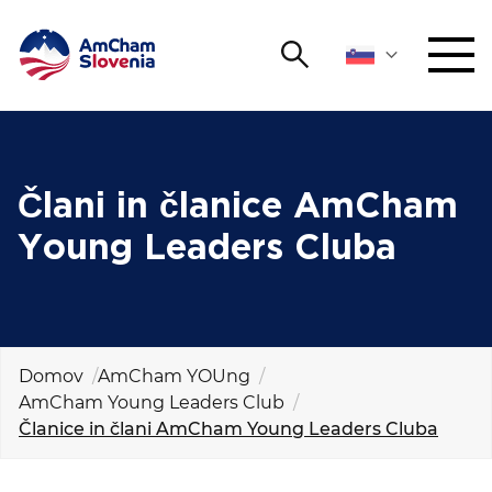
Išči
DOGODKI IN MREŽENJE
Iskalni niz
Išči
ZAGOVORNIŠTVO
Člani in članice AmCham
Young Leaders Cluba
YOUNG
Open 
AmCham
MEDNARODNO SODELOVANJE
Domov
AmCham YOUng
ČLANSTVO
AmCham Young Leaders Club
Članice in člani AmCham Young Leaders Cluba
O NAS