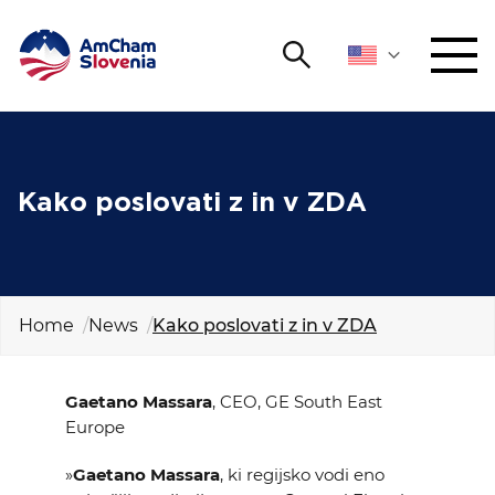
Search
NETWORKING AND EVENTS
Search string
Sear
ADVOCACY
Kako poslovati z in v ZDA
YOUNG
Open 
AmCham
Home
News
Kako poslovati z in v ZDA
INTERNATIONAL COOPERATION
MEMBERSHIP
Gaetano Massara
, CEO, GE South East
Europe
ABOUT US
»
Gaetano Massara
, ki regijsko vodi eno