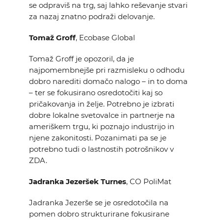
se odpraviš na trg, saj lahko reševanje stvari
za nazaj znatno podraži delovanje.
Tomaž Groff
, Ecobase Global
Tomaž Groff je opozoril, da je
najpomembnejše pri razmisleku o odhodu
dobro narediti domačo nalogo – in to doma
– ter se fokusirano osredotočiti kaj so
pričakovanja in želje. Potrebno je izbrati
dobre lokalne svetovalce in partnerje na
ameriškem trgu, ki poznajo industrijo in
njene zakonitosti. Pozanimati pa se je
potrebno tudi o lastnostih potrošnikov v
ZDA.
Jadranka Jezeršek Turnes
, CO PoliMat
Jadranka Jezerše se je osredotočila na
pomen dobro strukturirane fokusirane