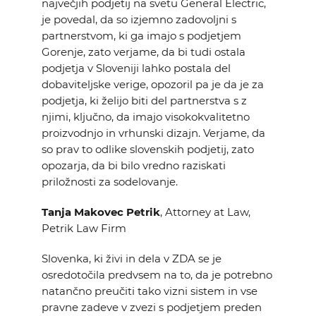
največjih podjetij na svetu General Electric,
EVENTS
je povedal, da so izjemno zadovoljni s
partnerstvom, ki ga imajo s podjetjem
NEWS
Gorenje, zato verjame, da bi tudi ostala
podjetja v Sloveniji lahko postala del
dobaviteljske verige, opozoril pa je da je za
CONTACT
podjetja, ki želijo biti del partnerstva s z
njimi, ključno, da imajo visokokvalitetno
proizvodnjo in vrhunski dizajn. Verjame, da
GALLERY
so prav to odlike slovenskih podjetij, zato
opozarja, da bi bilo vredno raziskati
priložnosti za sodelovanje.
I want to become a member
Tanja Makovec Petrik
, Attorney at Law,
Petrik Law Firm
Slovenka, ki živi in dela v ZDA se je
osredotočila predvsem na to, da je potrebno
natančno preučiti tako vizni sistem in vse
pravne zadeve v zvezi s podjetjem preden