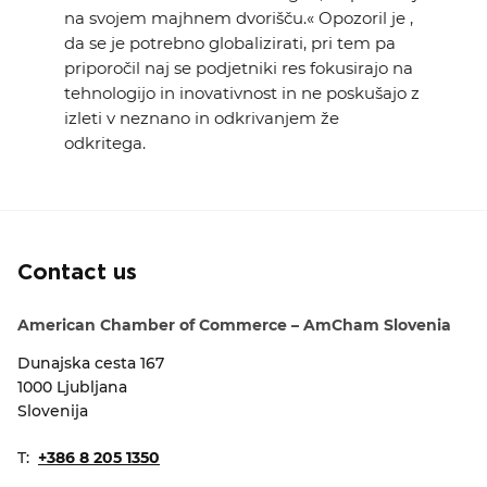
na svojem majhnem dvorišču.« Opozoril je ,
da se je potrebno globalizirati, pri tem pa
priporočil naj se podjetniki res fokusirajo na
tehnologijo in inovativnost in ne poskušajo z
izleti v neznano in odkrivanjem že
odkritega.
Contact us
American Chamber of Commerce – AmCham Slovenia
Dunajska cesta 167
1000 Ljubljana
Slovenija
T:
+386 8 205 1350