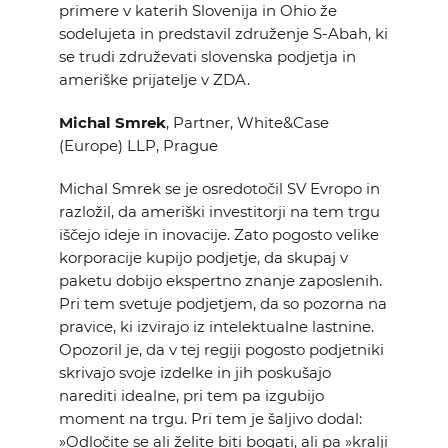
primere v katerih Slovenija in Ohio že
sodelujeta in predstavil združenje S-Abah, ki
se trudi združevati slovenska podjetja in
ameriške prijatelje v ZDA.
Michal Smrek
, Partner, White&Case
(Europe) LLP, Prague
Michal Smrek se je osredotočil SV Evropo in
razložil, da ameriški investitorji na tem trgu
iščejo ideje in inovacije. Zato pogosto velike
korporacije kupijo podjetje, da skupaj v
paketu dobijo ekspertno znanje zaposlenih.
Pri tem svetuje podjetjem, da so pozorna na
pravice, ki izvirajo iz intelektualne lastnine.
Opozoril je, da v tej regiji pogosto podjetniki
skrivajo svoje izdelke in jih poskušajo
narediti idealne, pri tem pa izgubijo
moment na trgu. Pri tem je šaljivo dodal:
»Odločite se ali želite biti bogati, ali pa »kralji